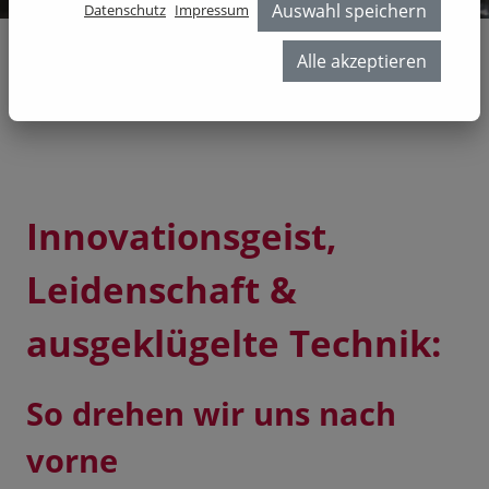
Auswahl speichern
Datenschutz
Impressum
Alle akzeptieren
Unternehmen
Home
//
Unternehmen
Innovationsgeist,
Leidenschaft &
ausgeklügelte Technik:
So drehen wir uns nach
vorne