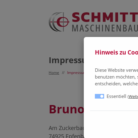
Hinweis zu Coo
Impressum
Diese Website verwe
Home
//
Impressum
benutzen möchten, 
entscheiden, welche
Essentiell
(
Weite
Bruno Schmit
Am Zuckerbaum 20
74925 Epfenbach