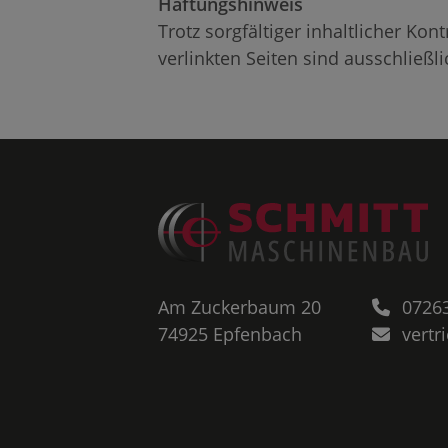
Haftungshinweis
Trotz sorgfältiger inhaltlicher Kon
verlinkten Seiten sind ausschließl
Am Zuckerbaum 20
0726
74925
Epfenbach
vertr