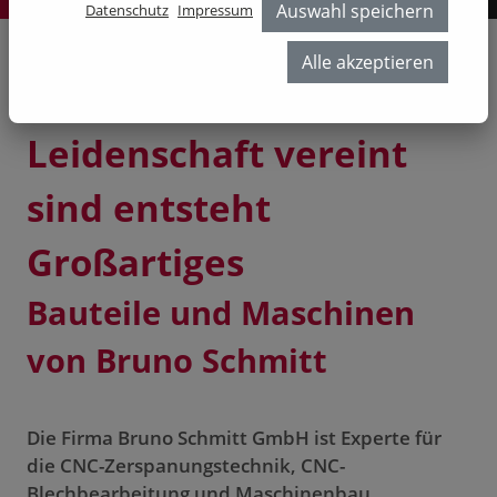
Auswahl speichern
Datenschutz
Impressum
Alle akzeptieren
Wenn Technik und
Leidenschaft vereint
sind entsteht
Großartiges
Bauteile und Maschinen
von Bruno Schmitt
Die Firma Bruno Schmitt GmbH ist Experte für
die CNC-Zerspanungstechnik, CNC-
Blechbearbeitung und Maschinenbau.